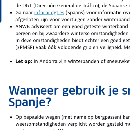
de DGT (Dirección General de Tráfico), de Spaanse r
Ga naar
infocar.dgt.es
(Spaans) voor informatie ov
afgesloten zijn voor voertuigen zonder winterban
ANWB adviseert om een goed geteste winterband of
bergen en bij zwaardere winterse omstandigheden a
In deze omstandigheden biedt echter een goed ge
(3PMSF) vaak óók voldoende grip en veiligheid. M
Let op:
In Andorra zijn winterbanden of sneeuwket
Wanneer gebruik je s
Spanje?
Op bepaalde wegen (met name op bergpassen) kan 
weersomstandigheden verplicht worden gesteld m