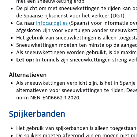
met een sneeuwketting erop.
De plicht om met sneeuwkettingen te rijden kan 
de Spaanse rijksdienst voor het verkeer (DGT).
Ga naar
infocar.dgt.es
(Spaans) voor informatie ov
afgesloten zijn voor voertuigen zonder sneeuwket
Het gebruik van sneeuwkettingen is alleen toeges
Sneeuwkettingen moeten ten minste op de aange
Als sneeuwkettingen worden gebruikt, is de maxi
Let op:
In tunnels zijn sneeuwkettingen streng ve
Alternatieven
Als sneeuwkettingen verplicht zijn, is het in Spa
alternatieven voor sneeuwkettingen te rijden. De
norm NEN-EN16662-1:2020.
Spijkerbanden
Het gebruik van spijkerbanden is alleen toegestaa
De spijkers moeten afgerond zijn en mogen niet m