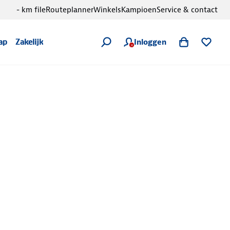
- km file
Routeplanner
Winkels
Kampioen
Service & contact
Inloggen
ap
Zakelijk