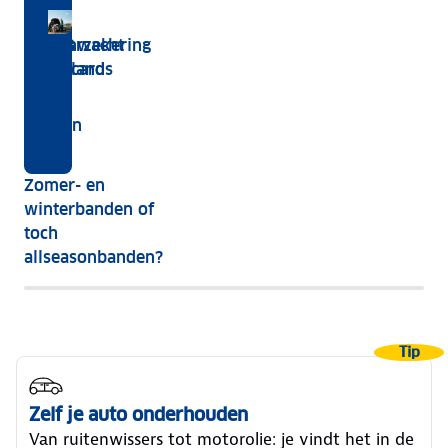
Ben
Tips en ANWB bandentests
Reisverzekering
ANWB
Wegenwacht
je
Creditcards
Nederland
Alles
op
over
zoek
banden
naar
andere
Zomer- en
banden,
winterbanden of
maar
toch
twijfel
allseasonbanden?
je
tussen
zomer-
Tip
en
winterbanden
Zelf je auto onderhouden
of
Van ruitenwissers tot motorolie: je vindt het in de
toch