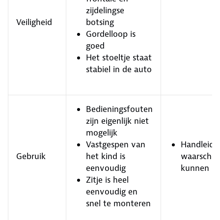
zijdelingse
Veiligheid
botsing
Gordelloop is
goed
Het stoeltje staat
stabiel in de auto
Bedieningsfouten
zijn eigenlijk niet
mogelijk
Vastgespen van
Handleidi
Gebruik
het kind is
waarschuw
eenvoudig
kunnen be
Zitje is heel
eenvoudig en
snel te monteren