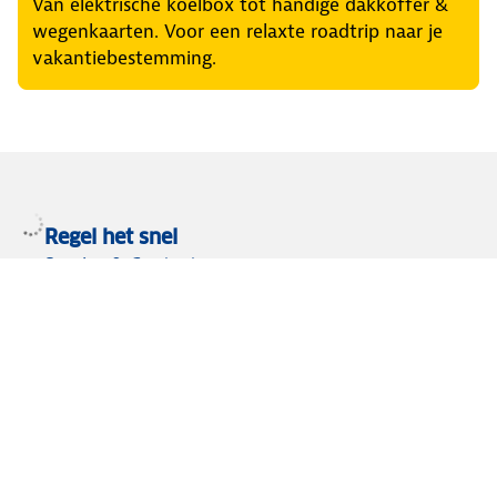
Van elektrische koelbox tot handige dakkoffer &
wegenkaarten. Voor een relaxte roadtrip naar je
vakantiebestemming.
Regel het snel
Service & Contact
Private lease
ANWB Autoverkoopservice
Occasions
Alles voor je auto
Vignetten & Milieustickers
Auto artikelen
Laadpassen
Over ANWB