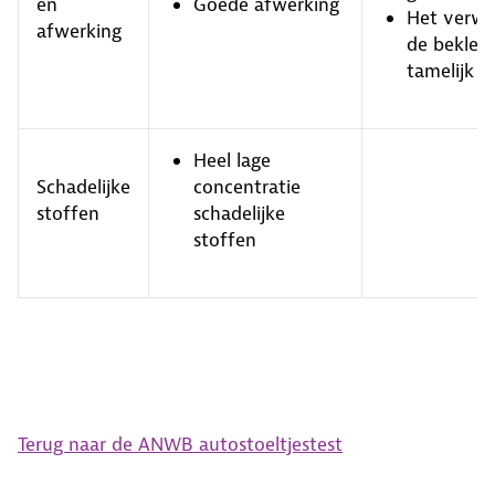
en
Goede afwerking
Het verwi
afwerking
de bekledi
tamelijk b
Heel lage
Schadelijke
concentratie
stoffen
schadelijke
stoffen
Terug naar de ANWB autostoeltjestest