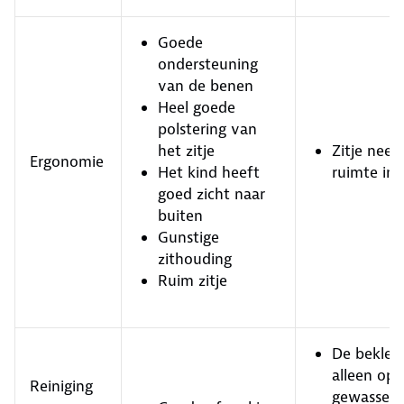
Goede
ondersteuning
van de benen
Heel goede
polstering van
het zitje
Zitje neem
Ergonomie
Het kind heeft
ruimte in 
goed zicht naar
buiten
Gunstige
zithouding
Ruim zitje
De bekled
alleen op
Reiniging
gewassen