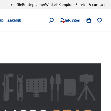
- km file
Routeplanner
Winkels
Kampioen
Service & contact
Inloggen
ap
Zakelijk