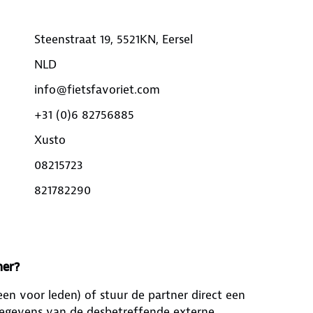
Steenstraat 19, 5521KN, Eersel
NLD
info@fietsfavoriet.com
+31 (0)6 82756885
Xusto
08215723
821782290
ner?
leen voor leden) of stuur de partner direct een
ctgegevens van de desbetreffende externe