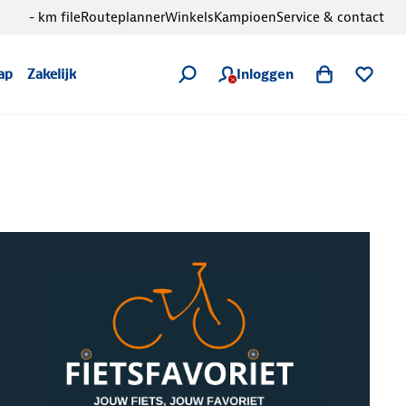
- km file
Routeplanner
Winkels
Kampioen
Service & contact
Inloggen
ap
Zakelijk