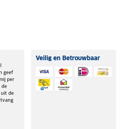
Veilig en Betrouwbaar
l
n geef
ij per
 de
 uit de
ntvang