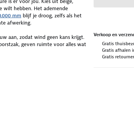
e is er voor jou. Kies uit beige,
 je wilt hebben. Het ademende
0.000 mm
blijf je droog, zelfs als het
hte afwerking.
Verkoop en verzen
auw aan, zodat wind geen kans krijgt.
Gratis thuisbez
orstzak, geven ruimte voor alles wat
Gratis afhalen
is packable - je vouwt hem eenvoudig
Gratis retourne
s maakt het jack helemaal compleet!
ud
. Gebruik een alkalivrij wasmiddel
ver het in bij onze winkels. Wij