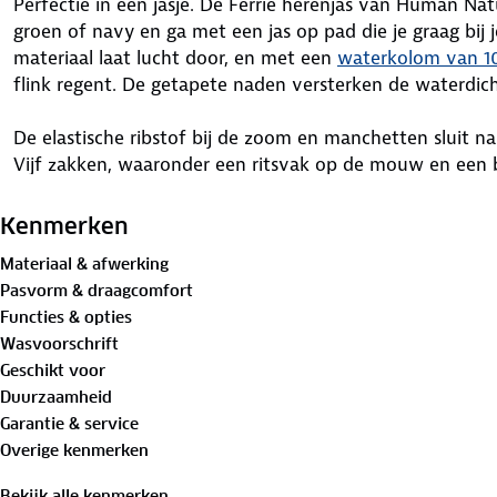
Perfectie in een jasje. De Ferrie herenjas van Human Natur
groen of navy en ga met een jas op pad die je graag bij
materiaal laat lucht door, en met een
waterkolom van 1
flink regent. De getapete naden versterken de waterdic
De elastische ribstof bij de zoom en manchetten sluit n
Vijf zakken, waaronder een ritsvak op de mouw en een b
je graag bij de hand houdt. Extra handig: de Ferrie jas 
op en bergt hem op in de binnenzak. De stevige YKK-rit
Kenmerken
Materiaal & afwerking
Bewust onderweg met hergebruikt materiaal:
Pasvorm & draagcomfort
Buitenstof: 100%
gerecycled polyester
Functies & opties
Voering: 100% gerecycled polyester
Wasvoorschrift
Geschikt voor
Verleng de levensduur van je kleding met goed
onderho
Duurzaamheid
en was op 30 graden. Is je kleding aan vervanging toe? Le
Garantie & service
geven er een nieuwe bestemming aan.
Overige kenmerken
Bekijk alle kenmerken