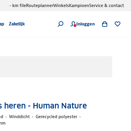
- km file
Routeplanner
Winkels
Kampioen
Service & contact
Inloggen
ap
Zakelijk
as heren - Human Nature
nd
Winddicht
Gerecycled polyester
 mm