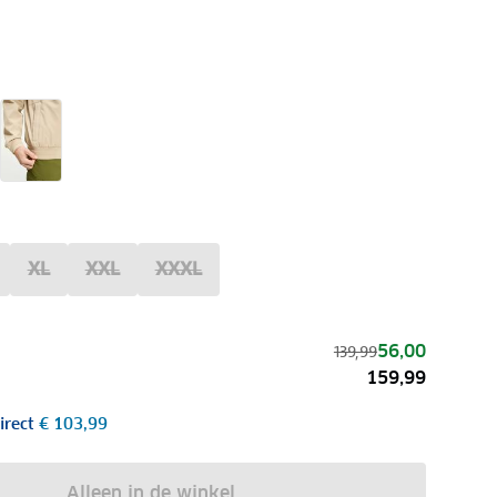
XL
XXL
XXXL
56,00
139,99
159,99
irect
€ 103,99
Alleen in de winkel