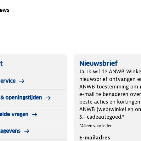
iews
t
Nieuwsbrief
Ja, ik wil de ANWB Winke
nieuwsbrief ontvangen e
ervice
ANWB toestemming om m
e-mail te benaderen over
& openingstijden
beste acties en kortingen
ANWB (web)winkel en o
elde vragen
5.- cadeautegoed.*
*Alleen voor leden
gegevens
E-mailadres