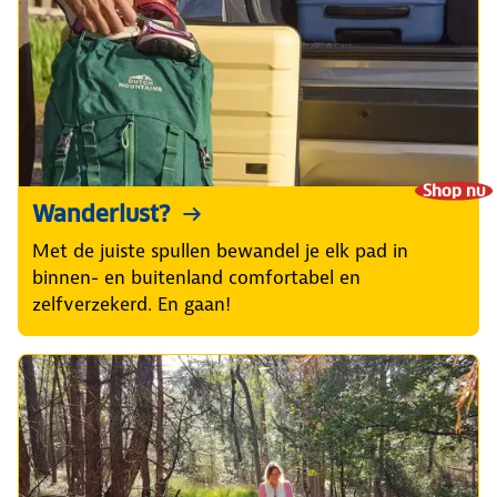
Shop nu
Wanderlust?
Met de juiste spullen bewandel je elk pad in
binnen- en buitenland comfortabel en
zelfverzekerd. En gaan!