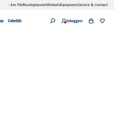
- km file
Routeplanner
Winkels
Kampioen
Service & contact
Inloggen
ap
Zakelijk