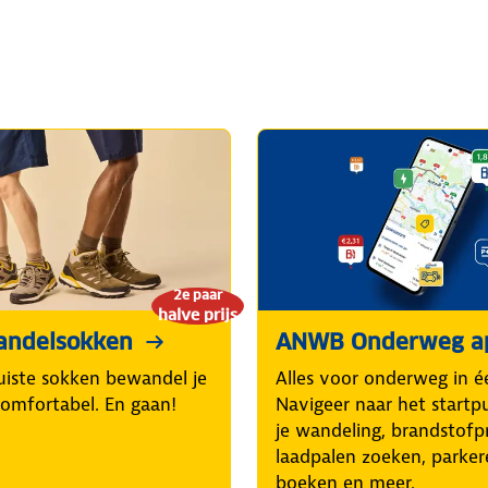
2e paar
halve prijs
andelsokken
ANWB Onderweg a
uiste sokken bewandel je
Alles voor onderweg in é
comfortabel. En gaan!
Navigeer naar het startp
je wandeling, brandstofpr
laadpalen zoeken, parker
boeken en meer.