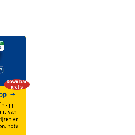
Download
gratis
pp
én app.
unt van
ijzen en
en, hotel