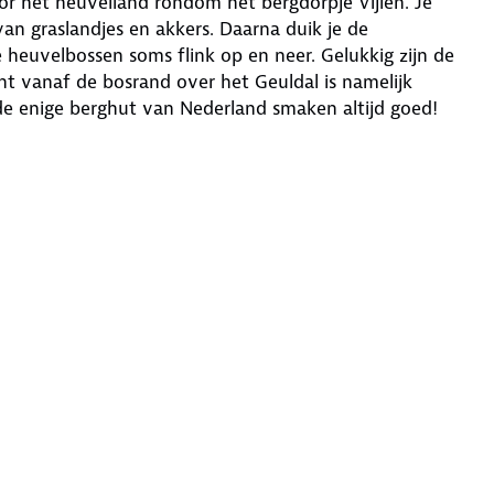
r het heuvelland rondom het bergdorpje Vijlen. Je
n graslandjes en akkers. Daarna duik je de
e heuvelbossen soms flink op en neer. Gelukkig zijn de
ht vanaf de bosrand over het Geuldal is namelijk
 de enige berghut van Nederland smaken altijd goed!