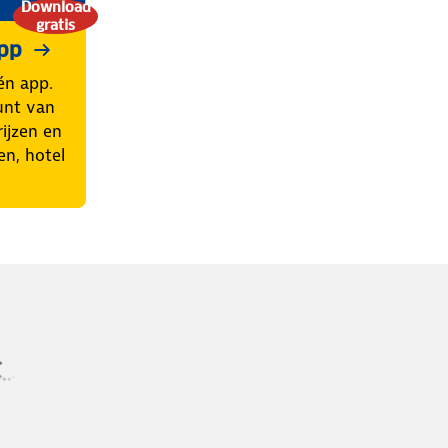
Download
gratis
pp
én app.
unt van
ijzen en
en, hotel