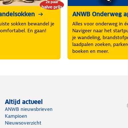
2e paar
halve prijs
andelsokken
ANWB Onderweg a
uiste sokken bewandel je
Alles voor onderweg in é
comfortabel. En gaan!
Navigeer naar het startp
je wandeling, brandstofpr
laadpalen zoeken, parker
boeken en meer.
Altijd actueel
ANWB nieuwsbrieven
Kampioen
Nieuwsoverzicht