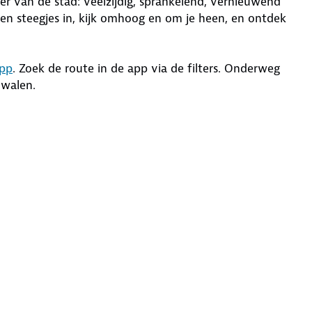
er van de stad: veelzijdig, sprankelend, vernieuwend
s en steegjes in, kijk omhoog en om je heen, en ontdek
pp
. Zoek de route in de app via de filters. Onderweg
dwalen.