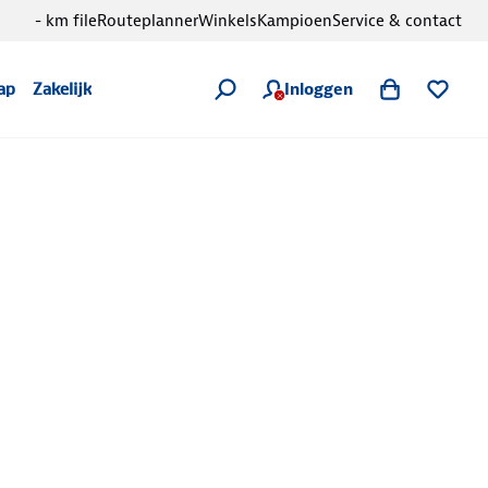
- km file
Routeplanner
Winkels
Kampioen
Service & contact
Inloggen
ap
Zakelijk