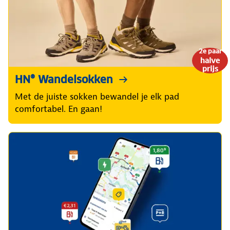
2e paar
halve
prijs
HN® Wandelsokken
Met de juiste sokken bewandel je elk pad
comfortabel. En gaan!