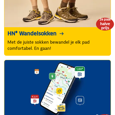
2e paar
halve
prijs
HN® Wandelsokken
Met de juiste sokken bewandel je elk pad
comfortabel. En gaan!