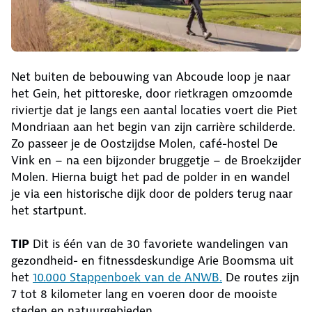
Net buiten de bebouwing van Abcoude loop je naar
het Gein, het pittoreske, door rietkragen omzoomde
riviertje dat je langs een aantal locaties voert die Piet
Mondriaan aan het begin van zijn carrière schilderde.
Zo passeer je de Oostzijdse Molen, café-hostel De
Vink en – na een bijzonder bruggetje – de Broekzijder
Molen. Hierna buigt het pad de polder in en wandel
je via een historische dijk door de polders terug naar
het startpunt.
TIP
Dit is één van de 30 favoriete wandelingen van
gezondheid- en fitnessdeskundige Arie Boomsma uit
het
10.000 Stappenboek van de ANWB
.
De routes zijn
7 tot 8 kilometer lang en voeren door de mooiste
steden en natuurgebieden.