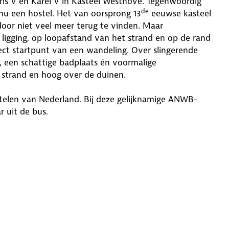
oris V en Karel V in Kasteel Westhove. Tegenwoordig
de
s nu een hostel. Het van oorsprong 13
eeuwse kasteel
door niet veel meer terug te vinden. Maar
 ligging, op loopafstand van het strand en op de rand
ct startpunt van een wandeling. Over slingerende
, een schattige badplaats én voormalige
t strand en hoog over de duinen.
stelen van Nederland. Bij deze gelijknamige ANWB-
 uit de bus.