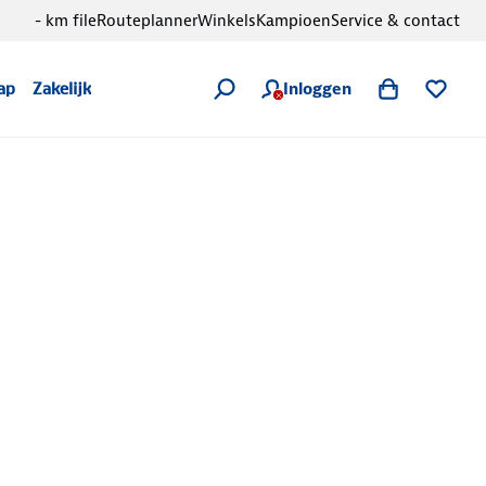
- km file
Routeplanner
Winkels
Kampioen
Service & contact
Inloggen
ap
Zakelijk