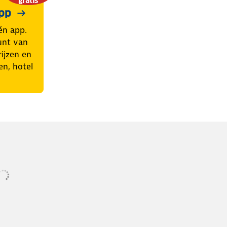
gratis
pp
én app.
unt van
ijzen en
en, hotel