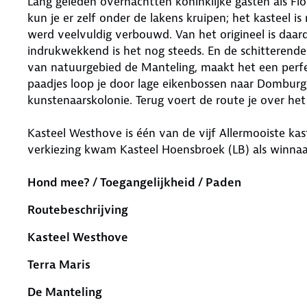
Lang geleden overnachtten koninklijke gasten als Fl
kun je er zelf onder de lakens kruipen; het kasteel i
werd veelvuldig verbouwd. Van het origineel is daar
indrukwekkend is het nog steeds. En de schitterende
van natuurgebied de Manteling, maakt het een perfe
paadjes loop je door lage eikenbossen naar Domburg
kunstenaarskolonie. Terug voert de route je over he
Kasteel Westhove is één van de vijf Allermooiste ka
verkiezing kwam Kasteel Hoensbroek (LB) als winnaar
Hond mee? / Toegangelijkheid / Paden
Routebeschrijving
Kasteel Westhove
Terra Maris
De Manteling