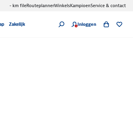
- km file
Routeplanner
Winkels
Kampioen
Service & contact
Inloggen
ap
Zakelijk