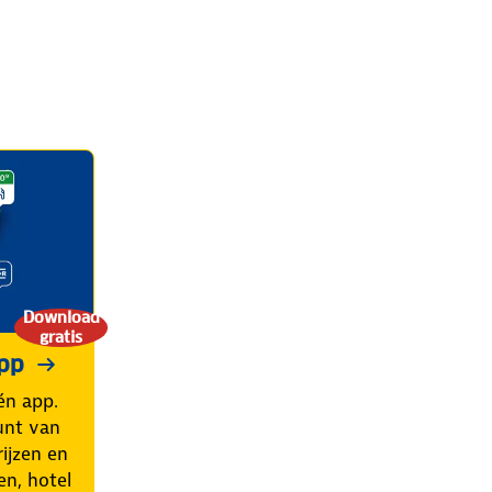
Download
gratis
pp
én app.
unt van
ijzen en
en, hotel