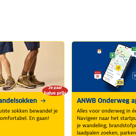
2e paar
halve prijs
andelsokken
ANWB Onderweg a
uiste sokken bewandel je
Alles voor onderweg in é
comfortabel. En gaan!
Navigeer naar het startp
je wandeling, brandstofpr
laadpalen zoeken, parker