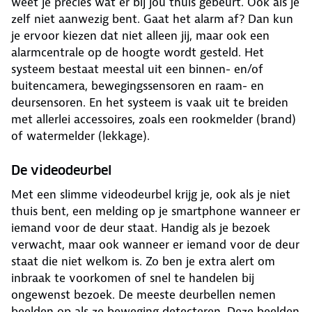
weet je precies wat er bij jou thuis gebeurt. Ook als je
zelf niet aanwezig bent. Gaat het alarm af? Dan kun
je ervoor kiezen dat niet alleen jij, maar ook een
alarmcentrale op de hoogte wordt gesteld. Het
systeem bestaat meestal uit een binnen- en/of
buitencamera, bewegingssensoren en raam- en
deursensoren. En het systeem is vaak uit te breiden
met allerlei accessoires, zoals een rookmelder (brand)
of watermelder (lekkage).
De videodeurbel
Met een slimme videodeurbel krijg je, ook als je niet
thuis bent, een melding op je smartphone wanneer er
iemand voor de deur staat. Handig als je bezoek
verwacht, maar ook wanneer er iemand voor de deur
staat die niet welkom is. Zo ben je extra alert om
inbraak te voorkomen of snel te handelen bij
ongewenst bezoek. De meeste deurbellen nemen
beelden op als ze beweging detecteren. Deze beelden