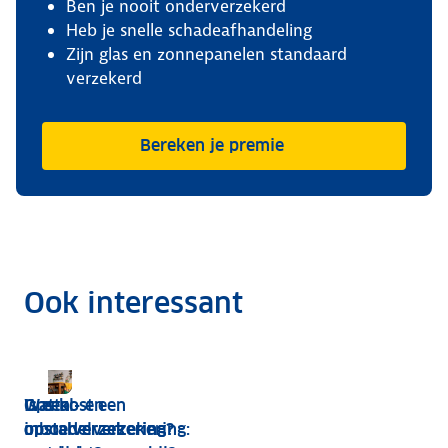
Ben je nooit onderverzekerd
Heb je snelle schadeafhandeling
Zijn glas en zonnepanelen standaard
verzekerd
Bereken je premie
Ook interessant
Wat kost een
Is een
Opstal- en
opstalverzekering?
opstalverzekering
inboedelverzekering: