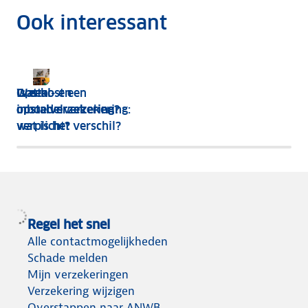
Ook interessant
Wat kost een
Is een
Opstal- en
opstalverzekering?
opstalverzekering
inboedelverzekering:
verplicht?
wat is het verschil?
Regel het snel
Alle contactmogelijkheden
Schade melden
Mijn verzekeringen
Verzekering wijzigen
Overstappen naar ANWB