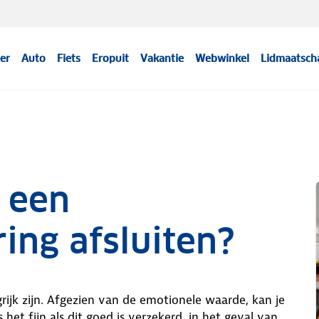
er
Auto
Fiets
Eropuit
Vakantie
Webwinkel
Lidmaatsch
 een
ing afsluiten?
ngrijk zijn. Afgezien van de emotionele waarde, kan je
 het fijn als dit goed is verzekerd, in het geval van