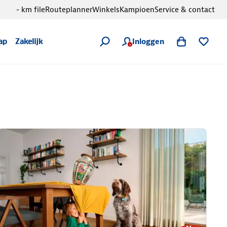
- km file
Routeplanner
Winkels
Kampioen
Service & contact
Inloggen
ap
Zakelijk