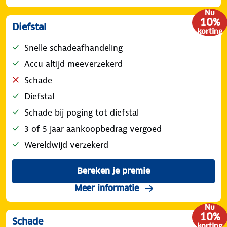
Nu
10%
Diefstal
korting
Snelle schadeafhandeling
Accu altijd meeverzekerd
Schade
Diefstal
Schade bij poging tot diefstal
3 of 5 jaar aankoopbedrag vergoed
Wereldwijd verzekerd
Bereken je premie
voor de ANWB Fietsverzeke
over de dekking diefst
Meer informatie
Nu
10%
Schade
korting