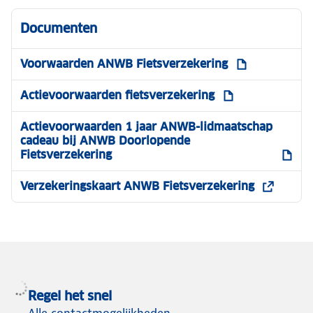
Doneer je oude fiets en maak een kind blij!
Het ANWB Kinderfietsenplan zamelt fietsen
Documenten
in, knapt ze op en geeft ze door aan kinderen
die geen fiets hebben.
Voorwaarden ANWB Fietsverzekering
Doneren aan het ANWB Kinderfietsenplan
Actievoorwaarden fietsverzekering
Actievoorwaarden 1 jaar ANWB-lidmaatschap
cadeau bij ANWB Doorlopende
Fietsverzekering
Verzekeringskaart ANWB Fietsverzekering
Regel het snel
Alle contactmogelijkheden