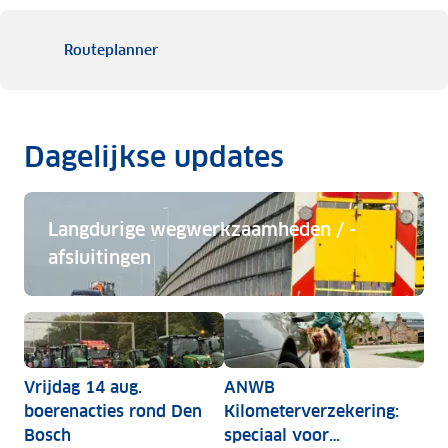
Routeplanner
Dagelijkse updates
Langdurige wegwerkzaamheden / -
afsluitingen
Langdurige wegwerkzaamheden / -afsluitingen
Vrijdag 14 aug.
ANWB
boerenacties rond Den
Kilometerverzekering:
Bosch
speciaal voor