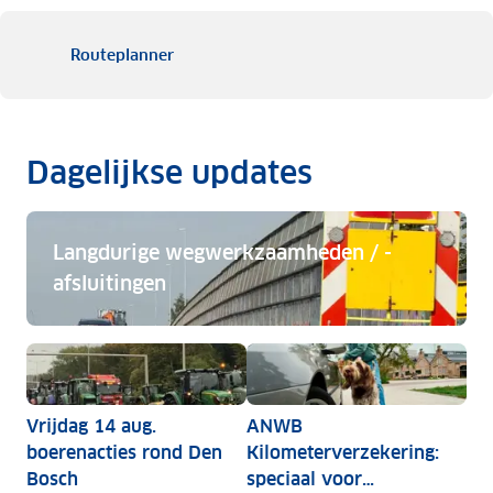
Routeplanner
Dagelijkse updates
Langdurige wegwerkzaamheden / -
afsluitingen
Langdurige wegwerkzaamheden / -afsluitingen
Vrijdag 14 aug.
ANWB
boerenacties rond Den
Kilometerverzekering:
Bosch
speciaal voor