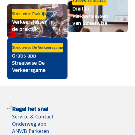
Streetwise Digitaal
Digitale
Streetwise Praktijk
verkeerslessen
Verkeerslessen in
van Streetwise
de praktijk
Digitaal
Streetwise De Verkeersgame
Gratis app
Streetwise De
Verkeersgame
Regel het snel
Service & Contact
Onderweg app
ANWB Parkeren