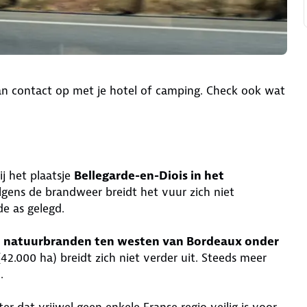
an contact op met je hotel of camping. Check ook wat
j het plaatsje
Bellegarde-en-Diois in het
lgens de brandweer breidt het vuur zich niet
de as gelegd.
e
natuurbranden ten westen van Bordeaux onder
42.000 ha) breidt zich niet verder uit. Steeds meer
.
 dat vrijwel geen enkele Franse regio veilig is voor