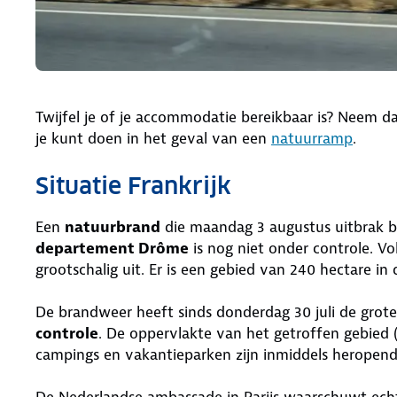
Twijfel je of je accommodatie bereikbaar is? Neem d
je kunt doen in het geval van een
natuurramp
.
Situatie Frankrijk
Een
natuurbrand
die maandag 3 augustus uitbrak bi
departement Drôme
is nog niet onder controle. Vo
grootschalig uit. Er is een gebied van 240 hectare in 
De brandweer heeft sinds donderdag 30 juli de grot
controle
. De oppervlakte van het getroffen gebied (
campings en vakantieparken zijn inmiddels heropend
De Nederlandse ambassade in Parijs waarschuwt echter