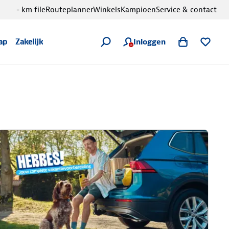
- km file
Routeplanner
Winkels
Kampioen
Service & contact
Inloggen
ap
Zakelijk