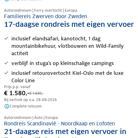
Nazomer korting
Autorondreizen | Ferry overtocht | Europa
Familiereis Zwerven door Zweden
17-daagse rondreis met eigen vervoer
inclusief elandsafari, kanotocht, 1 dag
mountainbikehuur, vlotbouwen en Wild-Family
actiteit
verblijf in stuga's op kleinschalige campings
inclusief retourovertocht Kiel-Oslo met de luxe
Color Line
Prijs p.p. vanaf
€ 1.580,-
€ 1.630,-
Bij vertrek op o.a.
28-08-2026
Complete reissom
Nazomer korting
Autorondreizen | Auto | Europa
Rondreis Scandinavië - Noordkaap en Lofoten
21-daagse reis met eigen vervoer in