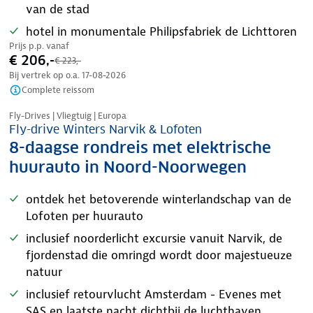
van de stad
hotel in monumentale Philipsfabriek de Lichttoren
Prijs p.p. vanaf
€ 206,-
€ 223,-
Bij vertrek op o.a.
17-08-2026
Complete reissom
Nazomer korting
Fly-Drives | Vliegtuig | Europa
Fly-drive Winters Narvik & Lofoten
8-daagse rondreis met elektrische
huurauto in Noord-Noorwegen
ontdek het betoverende winterlandschap van de
Lofoten per huurauto
inclusief noorderlicht excursie vanuit Narvik, de
fjordenstad die omringd wordt door majestueuze
natuur
inclusief retourvlucht Amsterdam - Evenes met
SAS en laatste nacht dichtbij de luchthaven