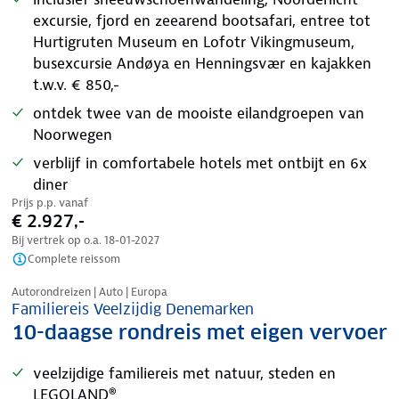
excursie, fjord en zeearend bootsafari, entree tot
Hurtigruten Museum en Lofotr Vikingmuseum,
busexcursie Andøya en Henningsvær en kajakken
t.w.v. € 850,-
ontdek twee van de mooiste eilandgroepen van
Noorwegen
verblijf in comfortabele hotels met ontbijt en 6x
diner
Prijs p.p. vanaf
€ 2.927,-
Bij vertrek op o.a.
18-01-2027
Complete reissom
Nazomer korting
Autorondreizen | Auto | Europa
Familiereis Veelzijdig Denemarken
10-daagse rondreis met eigen vervoer
veelzijdige familiereis met natuur, steden en
LEGOLAND®