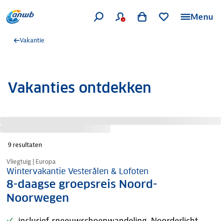
Menu
Vakantie
Vakanties ontdekken
9
resultaten
Nieuw in ons aanbod
Vliegtuig | Europa
Wintervakantie Vesterålen & Lofoten
8-daagse groepsreis Noord-
Noorwegen
inclusief sneeuwschoenwandeling, Noorderlicht