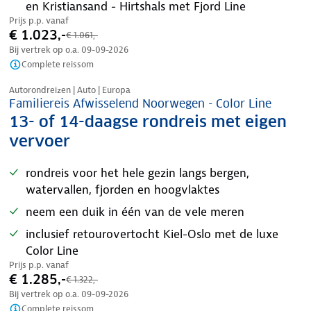
en Kristiansand - Hirtshals met Fjord Line
Prijs p.p. vanaf
€ 1.023,-
€ 1.061,-
Bij vertrek op o.a.
09-09-2026
Complete reissom
Nazomer korting
Autorondreizen | Auto | Europa
Familiereis Afwisselend Noorwegen - Color Line
13- of 14-daagse rondreis met eigen
vervoer
rondreis voor het hele gezin langs bergen,
watervallen, fjorden en hoogvlaktes
neem een duik in één van de vele meren
inclusief retourovertocht Kiel-Oslo met de luxe
Color Line
Prijs p.p. vanaf
€ 1.285,-
€ 1.322,-
Bij vertrek op o.a.
09-09-2026
Complete reissom