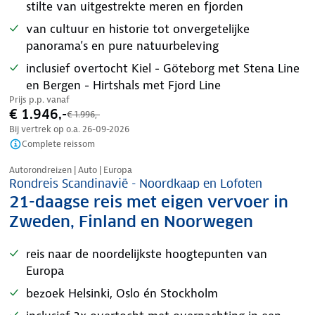
stilte van uitgestrekte meren en fjorden
van cultuur en historie tot onvergetelijke
panorama’s en pure natuurbeleving
inclusief overtocht Kiel - Göteborg met Stena Line
en Bergen - Hirtshals met Fjord Line
Prijs p.p. vanaf
€ 1.946,-
€ 1.996,-
Bij vertrek op o.a.
26-09-2026
Complete reissom
Nazomer korting
Autorondreizen | Auto | Europa
Rondreis Scandinavië - Noordkaap en Lofoten
21-daagse reis met eigen vervoer in
Zweden, Finland en Noorwegen
reis naar de noordelijkste hoogtepunten van
Europa
bezoek Helsinki, Oslo én Stockholm