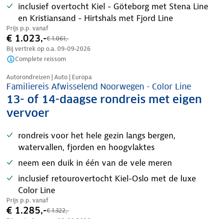
inclusief overtocht Kiel - Göteborg met Stena Line
en Kristiansand - Hirtshals met Fjord Line
Prijs p.p. vanaf
€ 1.023,-
€ 1.061,-
Bij vertrek op o.a.
09-09-2026
Complete reissom
Nazomer korting
Autorondreizen | Auto | Europa
Familiereis Afwisselend Noorwegen - Color Line
13- of 14-daagse rondreis met eigen
vervoer
rondreis voor het hele gezin langs bergen,
watervallen, fjorden en hoogvlaktes
neem een duik in één van de vele meren
inclusief retourovertocht Kiel-Oslo met de luxe
Color Line
Prijs p.p. vanaf
€ 1.285,-
€ 1.322,-