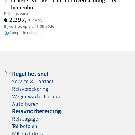
inclusief 3x overtocht met overnachting in een
binnenhut
Prijs p.p. vanaf
€ 2.397,-
€ 2.472,-
Bij vertrek op o.a.
11-09-2026
Complete reissom
Regel het snel
Service & Contact
Reisverzekering
Wegenwacht Europa
Auto huren
Reisvoorbereiding
Reisbagage
Tol betalen
Milieustickers