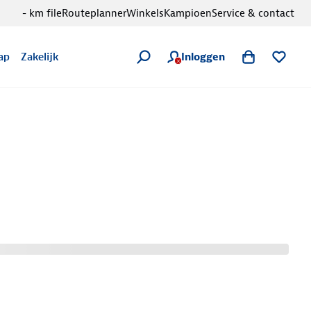
- km file
Routeplanner
Winkels
Kampioen
Service & contact
Inloggen
ap
Zakelijk