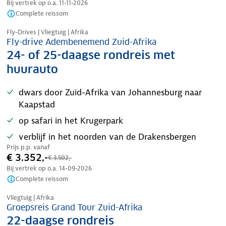
Bij vertrek op o.a.
11-11-2026
Complete reissom
Nazomer korting
Fly-Drives | Vliegtuig | Afrika
Fly-drive Adembenemend Zuid-Afrika
24- of 25-daagse rondreis met
huurauto
dwars door Zuid-Afrika van Johannesburg naar
Kaapstad
op safari in het Krugerpark
verblijf in het noorden van de Drakensbergen
Prijs p.p. vanaf
€ 3.352,-
€ 3.502,-
Bij vertrek op o.a.
14-09-2026
Complete reissom
Nazomer korting
Vliegtuig | Afrika
Groepsreis Grand Tour Zuid-Afrika
22-daagse rondreis