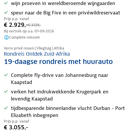
wijn proeven in wereldberoemde wijngaarden
speur naar de Big Five in een privéwildreservaat
Prijs p.p. vanaf
€ 2.929,-
€ 3.129,-
Bij vertrek op o.a.
07-09-2026
Complete reissom
Nazomer korting
Verre privé reizen | Vliegtuig | Afrika
Rondreis Ontdek Zuid-Afrika
19-daagse rondreis met huurauto
Complete fly-drive van Johannesburg naar
Kaapstad
verken het indrukwekkende Krugerpark en
levendig Kaapstad
tijdbesparende binnenlandse vlucht Durban - Port
Elizabeth inbegrepen
Prijs p.p. vanaf
€ 3.055,-