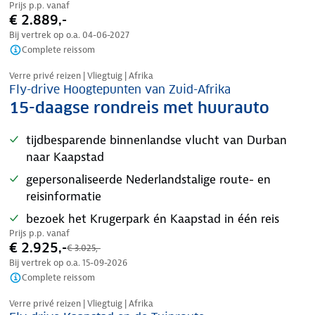
Prijs p.p. vanaf
€ 2.889,-
Bij vertrek op o.a.
04-06-2027
Complete reissom
Nazomer korting
Verre privé reizen | Vliegtuig | Afrika
Fly-drive Hoogtepunten van Zuid-Afrika
15-daagse rondreis met huurauto
tijdbesparende binnenlandse vlucht van Durban
naar Kaapstad
gepersonaliseerde Nederlandstalige route- en
reisinformatie
bezoek het Krugerpark én Kaapstad in één reis
Prijs p.p. vanaf
€ 2.925,-
€ 3.025,-
Bij vertrek op o.a.
15-09-2026
Complete reissom
Nazomer korting
Verre privé reizen | Vliegtuig | Afrika