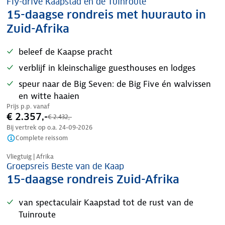
Fly-drive Kaapstad en de Tuinroute
15-daagse rondreis met huurauto in
Zuid-Afrika
beleef de Kaapse pracht
verblijf in kleinschalige guesthouses en lodges
speur naar de Big Seven: de Big Five én walvissen
en witte haaien
Prijs p.p. vanaf
€ 2.357,-
€ 2.432,-
Bij vertrek op o.a.
24-09-2026
Complete reissom
Tijdelijk in prijs verlaagd
Vliegtuig | Afrika
Groepsreis Beste van de Kaap
15-daagse rondreis Zuid-Afrika
van spectaculair Kaapstad tot de rust van de
Tuinroute