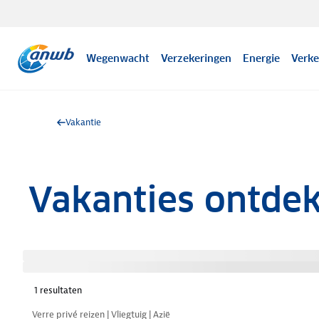
Wegenwacht
Verzekeringen
Energie
Verke
Vakantie
Vakanties ontde
1
resultaten
Nazomer korting
Verre privé reizen | Vliegtuig | Azië