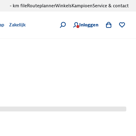
- km file
Routeplanner
Winkels
Kampioen
Service & contact
Inloggen
ap
Zakelijk