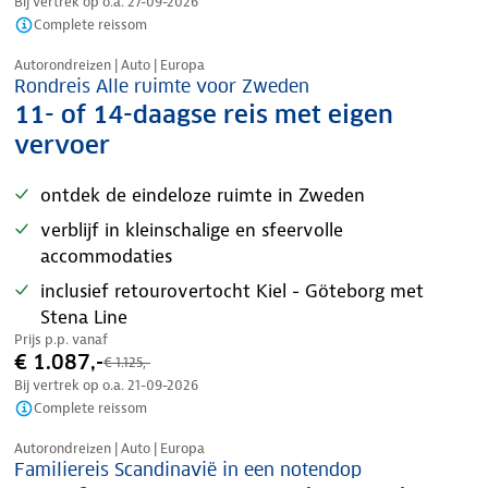
Bij vertrek op o.a.
27-09-2026
Complete reissom
Nazomer korting
Autorondreizen | Auto | Europa
Rondreis Alle ruimte voor Zweden
11- of 14-daagse reis met eigen
vervoer
ontdek de eindeloze ruimte in Zweden
verblijf in kleinschalige en sfeervolle
accommodaties
inclusief retourovertocht Kiel - Göteborg met
Stena Line
Prijs p.p. vanaf
€ 1.087,-
€ 1.125,-
Bij vertrek op o.a.
21-09-2026
Complete reissom
Nazomer korting
Autorondreizen | Auto | Europa
Familiereis Scandinavië in een notendop