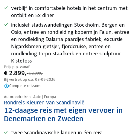
verblijf in comfortabele hotels in het centrum met
ontbijt en 5x diner
inclusief stadswandelingen Stockholm, Bergen en
Oslo, entree en rondleiding kopermijn Falun, entree
en rondleiding Dalarna paardjes fabriek, excursie
Nigardsbreen gletsjer, fjordcruise, entree en
rondleiding Torpo staafkerk en entree sculptuur
Kistefoss
Prijs p.p. vanaf
€ 2.899,-
€ 2.999,-
Bij vertrek op o.a.
08-09-2026
Complete reissom
Nazomer korting
Autorondreizen | Auto | Europa
Rondreis Kleuren van Scandinavië
12-daagse reis met eigen vervoer in
Denemarken en Zweden
twee Scandinavische landen in één reis!