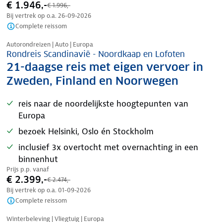
€ 1.946,-
€ 1.996,-
Bij vertrek op o.a.
26-09-2026
Complete reissom
Nazomer korting
Autorondreizen | Auto | Europa
Rondreis Scandinavië - Noordkaap en Lofoten
21-daagse reis met eigen vervoer in
Zweden, Finland en Noorwegen
reis naar de noordelijkste hoogtepunten van
Europa
bezoek Helsinki, Oslo én Stockholm
inclusief 3x overtocht met overnachting in een
binnenhut
Prijs p.p. vanaf
€ 2.399,-
€ 2.474,-
Bij vertrek op o.a.
01-09-2026
Complete reissom
Nieuw in ons aanbod
Winterbeleving | Vliegtuig | Europa