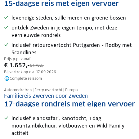
15-daagse reis met eigen vervoer
levendige steden, stille meren en groene bossen
ontdek Zweden in je eigen tempo, met deze
vernieuwde rondreis
inclusief retourovertocht Puttgarden - Rødby met
Scandlines
Prijs p.p. vanaf
€ 1.652,-
€ 1.702,-
Bij vertrek op o.a.
17-09-2026
Complete reissom
Nazomer korting
Autorondreizen | Ferry overtocht | Europa
Familiereis Zwerven door Zweden
17-daagse rondreis met eigen vervoer
inclusief elandsafari, kanotocht, 1 dag
mountainbikehuur, vlotbouwen en Wild-Family
actiteit