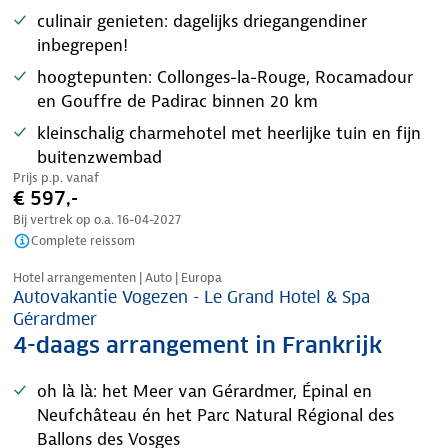
culinair genieten: dagelijks driegangendiner
inbegrepen!
hoogtepunten: Collonges-la-Rouge, Rocamadour
en Gouffre de Padirac binnen 20 km
kleinschalig charmehotel met heerlijke tuin en fijn
buitenzwembad
Prijs p.p. vanaf
€ 597,-
Bij vertrek op o.a.
16-04-2027
Complete reissom
Nazomer korting
Hotel arrangementen | Auto | Europa
Autovakantie Vogezen - Le Grand Hotel & Spa
Gérardmer
4-daags arrangement in Frankrijk
oh là là: het Meer van Gérardmer, Épinal en
Neufchâteau én het Parc Natural Régional des
Ballons des Vosges