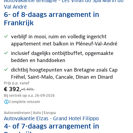
Autovakantie Bretagne - Les Villas du Spa Marin du
Val André
6- of 8-daags arrangement in
Frankrijk
verblijf in mooi, ruim en volledig ingericht
appartement met balkon in Pléneuf-Val-André
inclusief dagelijks ontbijtbuffet, opgemaakte
bedden en handdoeken
dichtbij hoogtepunten van Bretagne zoals Cap
Fréhel, Saint-Malo, Cancale, Dinan en Dinard
Prijs p.p. vanaf
€ 392,-
€ 409,-
Bij vertrek op o.a.
26-09-2026
Complete reissom
Nazomer korting
Autorondreizen | Auto | Europa
Autovakantie Elzas - Grand Hotel Filippo
4- of 7-daags arrangement in