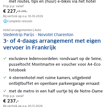
met routes, tips en (huur) e-bikes via het hotel
Prijs p.p. vanaf
€ 227,-
€ 245,-
Bij vertrek op o.a.
10-10-2026
Complete reissom
Nazomer korting
Hotel arrangementen | Auto
Stedentrip Parijs - Novotel Charenton
3- of 4-daags arrangement met eigen
vervoer in Frankrijk
exclusieve ledenvoordelen: rondvaart op de Seine,
puzzeltocht Montmartre en voucher voor A4-Eco
fotoboek
4-sterrenhotel met ruime kamers, uitgebreid
ontbijtbuffet en openbare parkeergarage ernaast
met de metro in een half uurtje bij de Notre-Dame
Prijs p.p. vanaf
€ 237,-
Bij vertrek op o.a.
05-11-2026