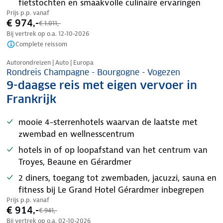
fietstochten en smaakvolle culinaire ervaringen
Prijs p.p. vanaf
€ 974,-
€ 1.011,-
Bij vertrek op o.a.
12-10-2026
Complete reissom
Nazomer korting
Autorondreizen | Auto | Europa
Rondreis Champagne - Bourgogne - Vogezen
9-daagse reis met eigen vervoer in
Frankrijk
mooie 4-sterrenhotels waarvan de laatste met
zwembad en wellnesscentrum
hotels in of op loopafstand van het centrum van
Troyes, Beaune en Gérardmer
2 diners, toegang tot zwembaden, jacuzzi, sauna en
fitness bij Le Grand Hotel Gérardmer inbegrepen
Prijs p.p. vanaf
€ 914,-
€ 941,-
Bij vertrek op o.a.
02-10-2026