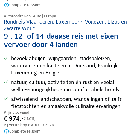
Complete reissom
Nazomer korting
Autorondreizen | Auto | Europa
Rondreis Vlaanderen, Luxemburg, Vogezen, Elzas en
Zwarte Woud
9-, 12- of 14-daagse reis met eigen
vervoer door 4 landen
bezoek abdijen, wijngaarden, stadspaleizen,
watervallen en kastelen in Duitsland, Frankrijk,
Luxemburg en België
natuur, cultuur, activiteiten én rust en veelal
wellness mogelijkheden in comfortabele hotels
afwisselend landschappen, wandelingen of zelfs
fietstochten en smaakvolle culinaire ervaringen
Prijs p.p. vanaf
€ 974,-
€ 1.011,-
Bij vertrek op o.a.
07-10-2026
Complete reissom