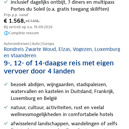
inclusief dagelijks ontbijt, 7 diners en multipass
Portes du Soleil (o.a. gratis toegang skiliften)
Prijs p.p. vanaf
€ 1.568,-
€ 1.618,-
Bij vertrek op o.a.
19-09-2026
Complete reissom
Nazomer korting
Autorondreizen | Auto | Europa
Rondreis Zwarte Woud, Elzas, Vogezen, Luxemburg
en Vlaanderen
9-, 12- of 14-daagse reis met eigen
vervoer door 4 landen
bezoek abdijen, wijngaarden, stadspaleizen,
watervallen en kastelen in Duitsland, Frankrijk,
Luxemburg en België
natuur, cultuur, activiteiten, rust en veelal
wellnessmogelijkheden in comfortabele hotels
afwisselend landschappen, wandelingen of zelfs