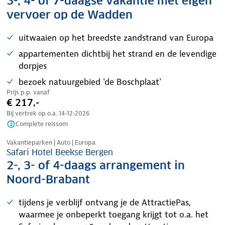
3-, 4- of 7-daagse vakantie met eigen
vervoer op de Wadden
uitwaaien op het breedste zandstrand van Europa
appartementen dichtbij het strand en de levendige
dorpjes
bezoek natuurgebied 'de Boschplaat'
Prijs p.p. vanaf
€ 217,-
Bij vertrek op o.a.
14-12-2026
Complete reissom
Kinderkorting
Vakantieparken | Auto | Europa
Safari Hotel Beekse Bergen
2-, 3- of 4-daags arrangement in
Noord-Brabant
tijdens je verblijf ontvang je de AttractiePas,
waarmee je onbeperkt toegang krijgt tot o.a. het