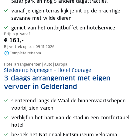
Safaripark en nog 5 andere dagattracties.
vanaf je eigen terras kijk je uit op de prachtige
savanne met wilde dieren
geniet van het ontbijtbuffet en hotelservice
Prijs p.p. vanaf
€ 161,-
Bij vertrek op o.a.
09-11-2026
Complete reissom
Nazomer korting
Hotel arrangementen | Auto | Europa
Stedentrip Nijmegen - Hotel Courage
3-daags arrangement met eigen
vervoer in Gelderland
slenterend langs de Waal de binnenvaartschepen
voorbij zien varen
verblijf in het hart van de stad in een comfortabel
hotel
bezoek het Nationaal Fietsmuseum Velorama