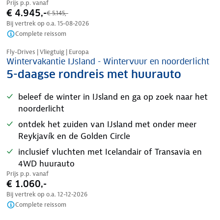
Prijs p.p. vanaf
€ 4.945,-
€ 5.145,-
Bij vertrek op o.a.
15-08-2026
Complete reissom
Nazomer korting
Fly-Drives | Vliegtuig | Europa
Wintervakantie IJsland - Wintervuur en noorderlicht
5-daagse rondreis met huurauto
beleef de winter in IJsland en ga op zoek naar het
noorderlicht
ontdek het zuiden van IJsland met onder meer
Reykjavík en de Golden Circle
inclusief vluchten met Icelandair of Transavia en
4WD huurauto
Prijs p.p. vanaf
€ 1.060,-
Bij vertrek op o.a.
12-12-2026
Complete reissom
Nazomer korting