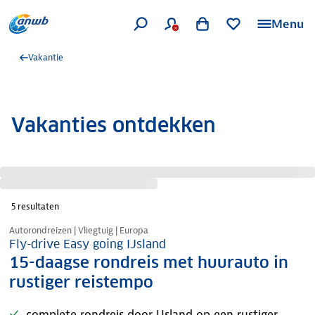
Menu
Vakantie
Vakanties ontdekken
5
resultaten
Nazomer korting
Autorondreizen | Vliegtuig | Europa
Fly-drive Easy going IJsland
15-daagse rondreis met huurauto in
rustiger reistempo
complete rondreis door IJsland op een rustiger