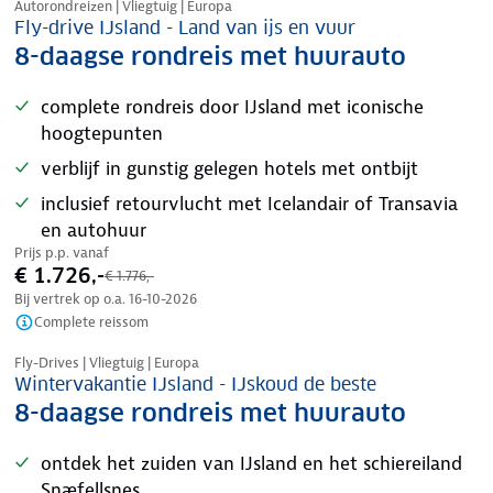
Autorondreizen | Vliegtuig | Europa
Fly-drive IJsland - Land van ijs en vuur
8-daagse rondreis met huurauto
complete rondreis door IJsland met iconische
hoogtepunten
verblijf in gunstig gelegen hotels met ontbijt
inclusief retourvlucht met Icelandair of Transavia
en autohuur
Prijs p.p. vanaf
€ 1.726,-
€ 1.776,-
Bij vertrek op o.a.
16-10-2026
Complete reissom
Nazomer korting
Fly-Drives | Vliegtuig | Europa
Wintervakantie IJsland - IJskoud de beste
8-daagse rondreis met huurauto
ontdek het zuiden van IJsland en het schiereiland
Snæfellsnes