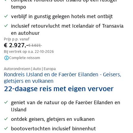
tempo
verblijf in gunstig gelegen hotels met ontbijt
inclusief retourvlucht met Icelandair of Transavia
en autohuur
Prijs p.p. vanaf
€ 2.927,-
€ 3.027,-
Bij vertrek op o.a.
22-10-2026
Complete reissom
Nazomer korting
Autorondreizen | Auto | Europa
Rondreis IJsland en de Faeröer Eilanden - Geisers,
gletsjers en vulkanen
22-daagse reis met eigen vervoer
geniet van de natuur op de Faeröer Eilanden en
IJsland
ontdek geisers, gletsjers en vulkanen
bootovertochten inclusief binnenhut