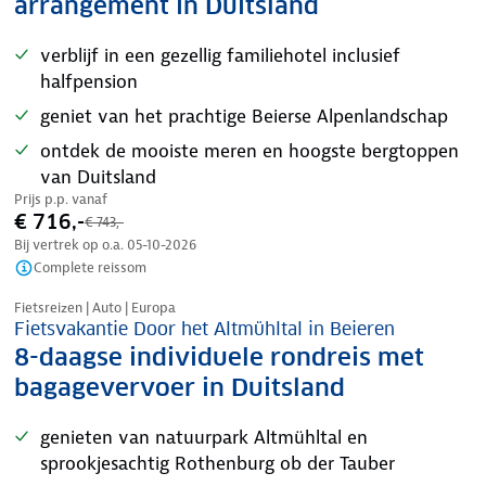
arrangement in Duitsland
verblijf in een gezellig familiehotel inclusief
halfpension
geniet van het prachtige Beierse Alpenlandschap
ontdek de mooiste meren en hoogste bergtoppen
van Duitsland
Prijs p.p. vanaf
€ 716,-
€ 743,-
Bij vertrek op o.a.
05-10-2026
Complete reissom
Nazomer korting
Fietsreizen | Auto | Europa
Fietsvakantie Door het Altmühltal in Beieren
8-daagse individuele rondreis met
bagagevervoer in Duitsland
genieten van natuurpark Altmühltal en
sprookjesachtig Rothenburg ob der Tauber