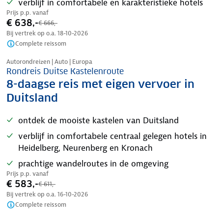
verblijf in comfortabele en karakteristieke hotels
Prijs p.p. vanaf
€ 638,-
€ 666,-
Bij vertrek op o.a.
18-10-2026
Complete reissom
Nazomer korting
Autorondreizen | Auto | Europa
Rondreis Duitse Kastelenroute
8-daagse reis met eigen vervoer in
Duitsland
ontdek de mooiste kastelen van Duitsland
verblijf in comfortabele centraal gelegen hotels in
Heidelberg, Neurenberg en Kronach
prachtige wandelroutes in de omgeving
Prijs p.p. vanaf
€ 583,-
€ 611,-
Bij vertrek op o.a.
16-10-2026
Complete reissom
Nazomer korting