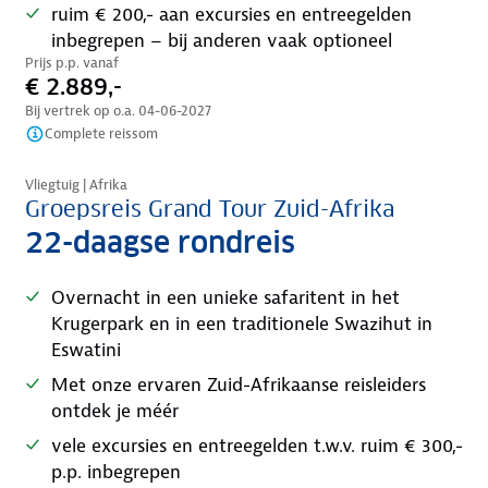
ruim € 200,- aan excursies en entreegelden
inbegrepen – bij anderen vaak optioneel
Prijs p.p. vanaf
€ 2.889,-
Bij vertrek op o.a.
04-06-2027
Complete reissom
Nazomer korting
Vliegtuig | Afrika
Groepsreis Grand Tour Zuid-Afrika
22-daagse rondreis
Overnacht in een unieke safaritent in het
Krugerpark en in een traditionele Swazihut in
Eswatini
Met onze ervaren Zuid-Afrikaanse reisleiders
ontdek je méér
vele excursies en entreegelden t.w.v. ruim € 300,-
p.p. inbegrepen