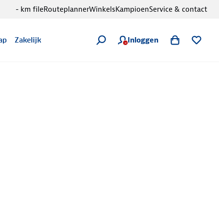
- km file
Routeplanner
Winkels
Kampioen
Service & contact
Inloggen
ap
Zakelijk