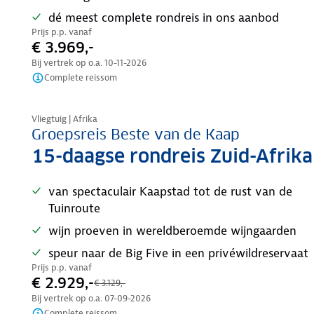
dé meest complete rondreis in ons aanbod
Prijs p.p. vanaf
€ 3.969,-
Bij vertrek op o.a.
10-11-2026
Complete reissom
Tijdelijk in prijs verlaagd
Vliegtuig | Afrika
Groepsreis Beste van de Kaap
15-daagse rondreis Zuid-Afrika
van spectaculair Kaapstad tot de rust van de
Tuinroute
wijn proeven in wereldberoemde wijngaarden
speur naar de Big Five in een privéwildreservaat
Prijs p.p. vanaf
€ 2.929,-
€ 3.129,-
Bij vertrek op o.a.
07-09-2026
Complete reissom