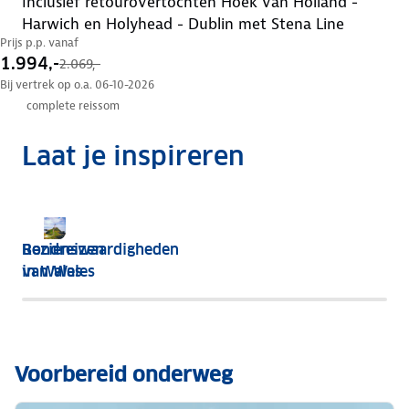
inclusief retourovertochten Hoek van Holland -
Harwich en Holyhead - Dublin met Stena Line
Prijs p.p. vanaf
1.994,-
2.069,-
Bij vertrek op o.a. 06-10-2026
complete reissom
Laat je inspireren
Bezienswaardigheden
Rondreizen
van Wales
in Wales
Voorbereid onderweg