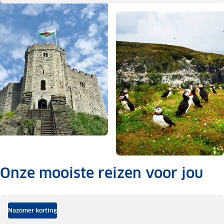
Onze mooiste reizen voor jou
.
Nazomer korting