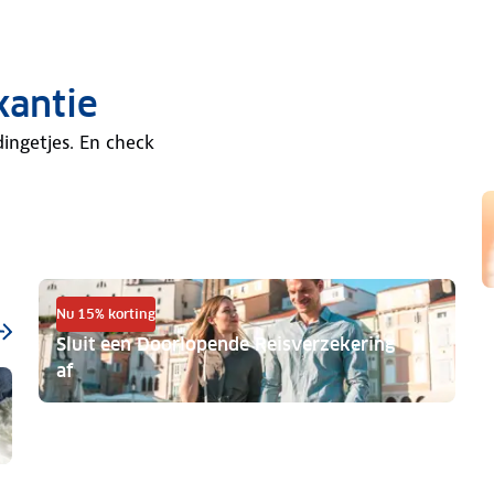
kantie
dingetjes. En check
Nu 15% korting
Sluit een Doorlopende Reisverzekering
af