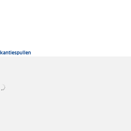
re tests
Tests van vakantiespullen
kantiespullen