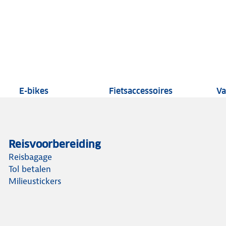
autoproducten
E-bike tests
Fietsaccessoi
E-bikes
Fietsaccessoires
Va
Reisvoorbereiding
Reisbagage
Tol betalen
Milieustickers