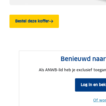
Bestel deze koffer
Benieuwd naar 
Als ANWB-lid heb je exclusief toegan
Log in en bek
Of wo