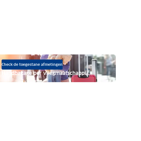
Check de toegestane afmetingen
Handbagage per vliegmaatschappij