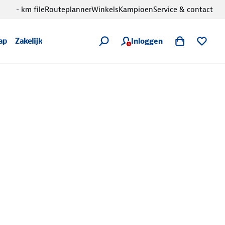
- km file
Routeplanner
Winkels
Kampioen
Service & contact
Inloggen
ap
Zakelijk