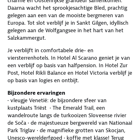
charme en Oostenrijkse grandeur samenkomen.
Daarna wacht het sprookjesachtige Bled, prachtig
gelegen aan een van de mooiste bergmeren van
Europa. Tot slot verblijf je in Sankt Gilgen, idyllisch
gelegen aan de Wolfgangsee in het hart van het
Salzkammergut.
Je verblijft in comfortabele drie- en
viersterrenhotels. In Hotel Al Scarano geniet je van
een verblijf op basis van halfpension. In Hotel Zur
Post, Hotel Rikli Balance en Hotel Victoria verblijf je
op basis van logies en ontbijt.
Bijzondere ervaringen
• vleugje Venetië: de bijzondere sfeer van
kustplaats Triëst • The Emerald Trail, een
wandelroute langs de turkooizen Sloveense rivier
de Soča • de majestueuze bergwereld van Nationaal
Park Triglav • de magnifieke grotten van Skocjan,
Unesco-werelderfgoed • koffie met klasse! Terug