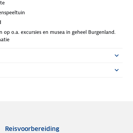
te
enspeeltuin
d
 op o.a. excursies en musea in geheel Burgenland.
matie
Reisvoorbereiding