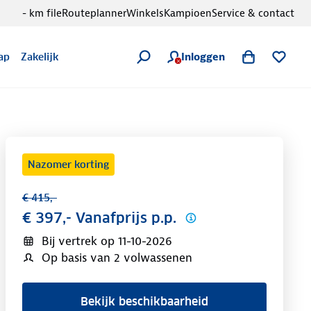
- km file
Routeplanner
Winkels
Kampioen
Service & contact
Inloggen
ap
Zakelijk
Nazomer korting
€ 415,-
€ 397,- Vanafprijs p.p.
Bij vertrek op
11-10-2026
Op basis van 2 volwassenen
Bekijk beschikbaarheid