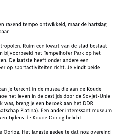
 een razend tempo ontwikkeld, maar de hartslag
baar.
etropolen. Ruim een kwart van de stad bestaat
em bijvoorbeeld het Tempelhofer Park op het
ten. De laatste heeft onder andere een
er op sportactiviteiten richt. Je vindt beide
kan je terecht in de musea die aan de Koude
oe het leven in de destijds door de Sovjet-Unie
k was, breng je een bezoek aan het DDR
tschap Platina). Een ander interessant museum
ken tijdens de Koude Oorlog belicht.
e Oorlog. Het langste gedeelte dat nog overeind