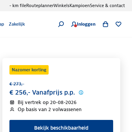
- km file
Routeplanner
Winkels
Kampioen
Service & contact
Inloggen
ap
Zakelijk
Nazomer korting
€ 273,-
€ 256,- Vanafprijs p.p.
Bij vertrek op
20-08-2026
Op basis van 2 volwassenen
Bekijk beschikbaarheid