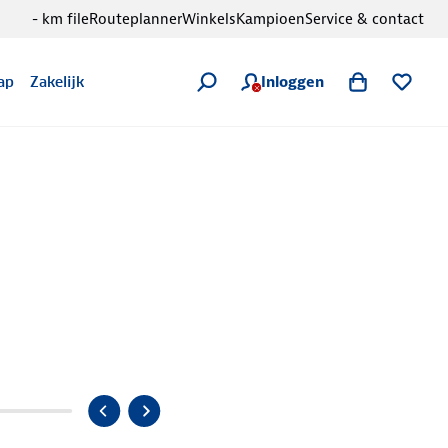
- km file
Routeplanner
Winkels
Kampioen
Service & contact
Inloggen
ap
Zakelijk