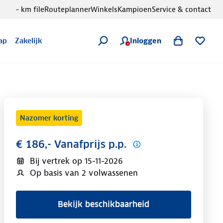
- km file
Routeplanner
Winkels
Kampioen
Service & contact
Inloggen
ap
Zakelijk
Nazomer korting
€ 186,- Vanafprijs p.p.
Bij vertrek op
15-11-2026
Op basis van 2 volwassenen
Bekijk beschikbaarheid