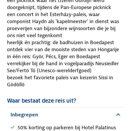
een picknick waar het IJzeren Gordijn werd
doorgeknipt, tijdens de Pan-Europese picknick
een concert in het Esterházy-paleis, waar
componist Haydn als 'kapelmeester' in dienst was
proeverijen van bijzondere wijnsoorten die je bij
ons niet veel tegenkomt
heerlijk én prachtig: de badhuizen in Boedapest
ontdek vier van de mooiste steden van Hongarije
in één reis: Györ, Pécs, Eger en Boedapest
verrekijker bij de hand in vogelparadijs Neusiedler
See/Fertö Tó (Unesco-werelderfgoed)
bezoek het favoriete paleis van keizerin Sissi in
Gödöllö
Waar bestaat deze reis uit?
Inbegrepen
50% korting op parkeren bij Hotel Palatinus