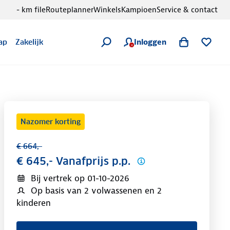
- km file
Routeplanner
Winkels
Kampioen
Service & contact
Inloggen
ap
Zakelijk
Nazomer korting
€ 664,-
€ 645,- Vanafprijs p.p.
Bij vertrek op
01-10-2026
Op basis van 2 volwassenen en 2
kinderen