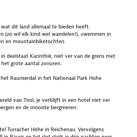
n wat dit land allemaal te bieden heeft.
 (zo wil elk kind wel wandelen!), zwemmen in
len en mountainbiketochten.
 in deelstaat Karinthië, niet ver van de grens met
m het grote aantal zonuren.
 het Rauriserdal in het Nationaal Park Hohe
eld van Tirol, je verblijft in een hotel niet ver
bergen en de mooiste bergmeren.
otel Turracher Höhe in Reichenau. Vervolgens
l in Rauris en tot slot strijk je drie nachten neer