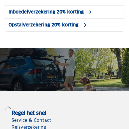
Inboedelverzekering 20% korting
Opstalverzekering 20% korting
Hebben we alles?
Ook een fietshelm, AccuSaver of
fietsendrager? Bij ANWB vind je alles voor een
Regel het snel
goede vakantievoorbereiding. Profiteer nu
Service & Contact
van hoge kortingen.
Reisverzekering