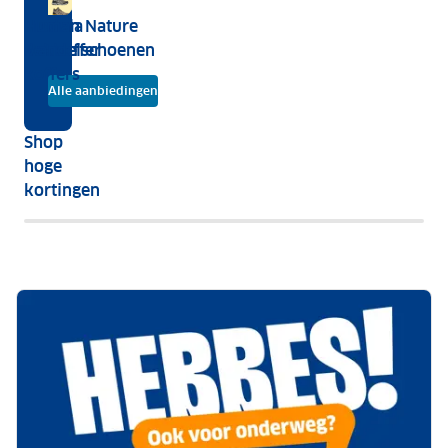
Hebben
Human
Modula
Human Nature
we
Nature
dakkoffer
wandelschoenen
alles?
koffers
Alle aanbiedingen
Shop
hoge
kortingen