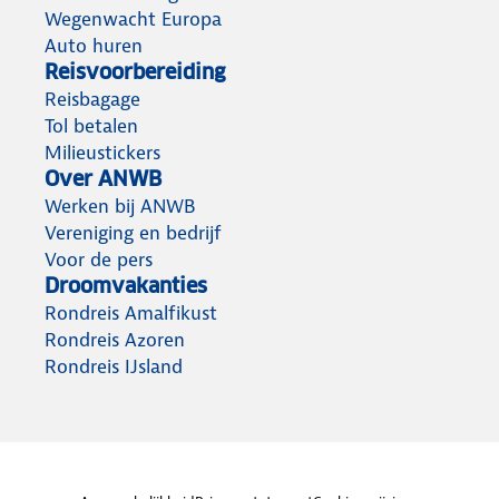
Wegenwacht Europa
Shop de beste vakantiedeals
in onze webwinkel
Auto huren
Reisvoorbereiding
Reisbagage
Tol betalen
Milieustickers
Over ANWB
Werken bij ANWB
Vereniging en bedrijf
Voor de pers
Droomvakanties
Rondreis Amalfikust
Rondreis Azoren
Rondreis IJsland