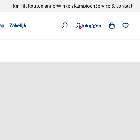
- km file
Routeplanner
Winkels
Kampioen
Service & contact
Inloggen
ap
Zakelijk