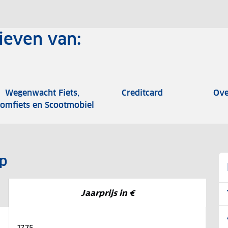
ieven van:
Wegenwacht Fiets,
Creditcard
Ove
omfiets en Scootmobiel
p
Jaarprijs in €
17,75