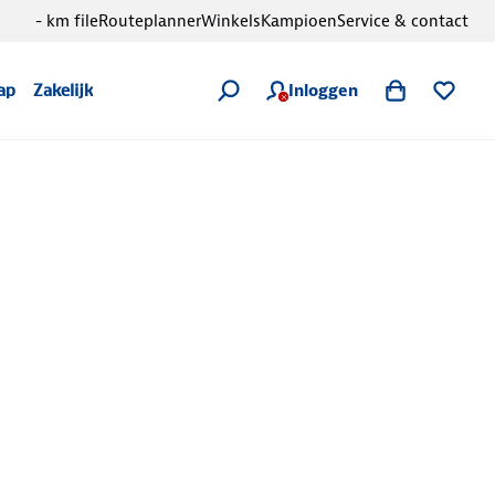
- km file
Routeplanner
Winkels
Kampioen
Service & contact
Inloggen
ap
Zakelijk