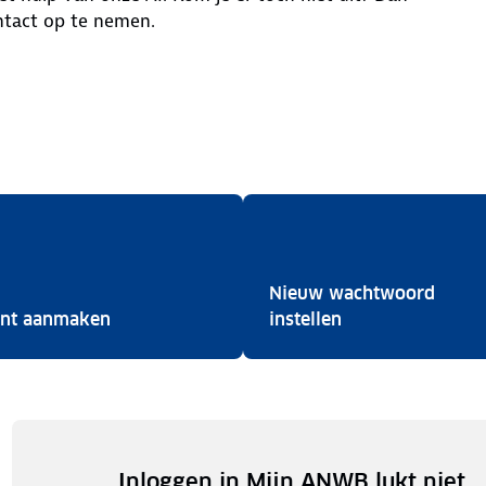
ntact op te nemen.
Nieuw wachtwoord
NWB
Account aanmaken
Nieuw wachtwoor
nt aanmaken
instellen
Inloggen in Mijn ANWB lukt niet