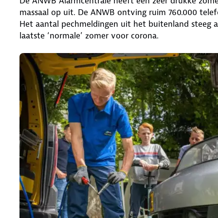
De ANWB Alarmcentrale heeft een zeer drukke zomer 
massaal op uit. De ANWB ontving ruim 760.000 telef
Het aantal pechmeldingen uit het buitenland steeg a
laatste ‘normale’ zomer voor corona.