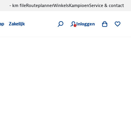
- km file
Routeplanner
Winkels
Kampioen
Service & contact
Inloggen
ap
Zakelijk