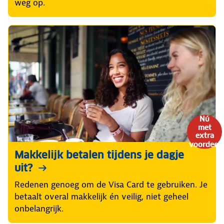
weg op.
Nú
met
extra
voordeel
Makkelijk betalen tijdens je dagje
uit?
Redenen genoeg om de Visa Card te gebruiken. Je
betaalt overal makkelijk én veilig, niet geheel
onbelangrijk.