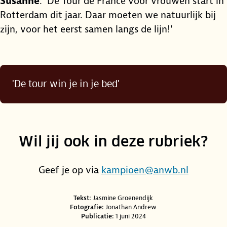
Susanne
: 'De Tour de France voor vrouwen start in
Rotterdam dit jaar. Daar moeten we natuurlijk bij
zijn, voor het eerst samen langs de lijn!'
'De tour win je in je bed'
Wil jij ook in deze rubriek?
​Geef je op via
kampioen@anwb.nl
Credits en bronnen
Tekst:
Jasmine Groenendijk
Fotografie:
Jonathan Andrew
Publicatie:
1 juni 2024