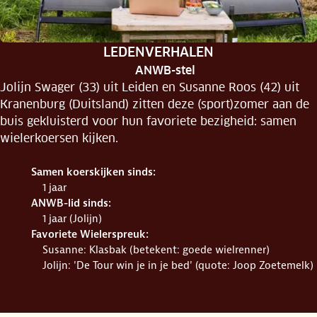
RUBRIEK:
LEDENVERHALEN
ANWB-stel
Jolijn Swager (33) uit Leiden en Susanne Roos (42) uit
Kranenburg (Duitsland) zitten deze (sport)zomer aan de
buis gekluisterd voor hun favoriete bezigheid: samen
wielerkoersen kijken.
Samen koerskijken sinds:
1 jaar
ANWB-lid sinds:
1 jaar (Jolijn)
Favoriete Wielerspreuk:
Susanne: Klasbak (betekent: goede wielrenner)
Jolijn: 'De Tour win je in je bed' (quote: Joop Zoetemelk)